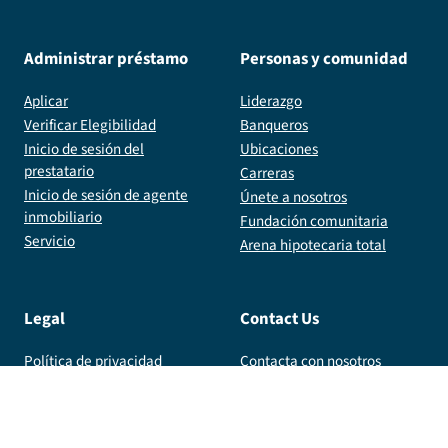
Administrar préstamo
Personas y comunidad
Aplicar
Liderazgo
Verificar Elegibilidad
Banqueros
Inicio de sesión del
Ubicaciones
prestatario
Carreras
Inicio de sesión de agente
Únete a nosotros
inmobiliario
Fundación comunitaria
Servicio
Arena hipotecaria total
Legal
Contact Us
Política de privacidad
Contacta con nosotros
Términos
info@totalmortgage.com
Licencias
800.359.1996
Inicio de sesión interno
185 Plains Rd, 3rd Floor,