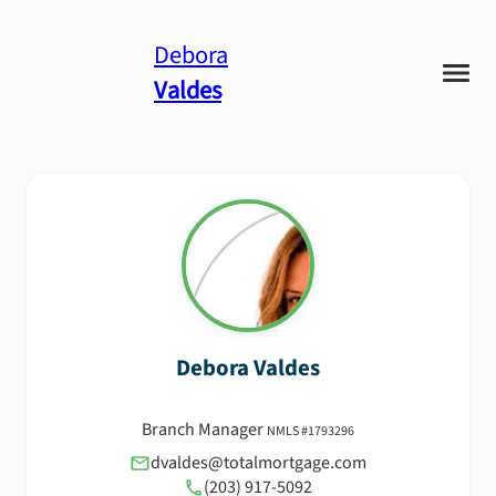
Debora
Valdes
Debora
Valdes
Branch Manager
NMLS #
1793296
dvaldes@totalmortgage.com
(203) 917-5092