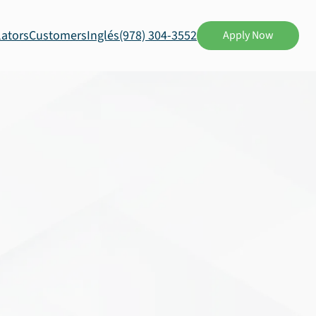
lators
Customers
Inglés
(978) 304-3552
Apply Now