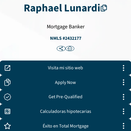
Raphael
Lunardi
Mortgage Banker
NMLS #
2432177
Visita mi sitio web
Apply Now
Get Pre-Qualified
Calculadoras hipotecarias
Éxito en Total Mortgage